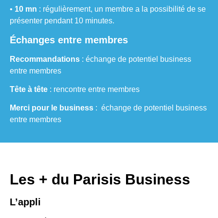
•
10 mn
: régulièrement, un membre a la possibilité de se
présenter pendant 10 minutes.
Échanges entre membres
Recommandations
: échange de potentiel business
entre membres
Tête à tête
: rencontre entre membres
Merci pour le business
:
échange de potentiel business
entre membres
Les + du Parisis Business
L’appli